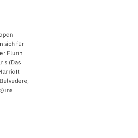
uppen
n sich für
er Flurin
ris (Das
Marriott
 Belvedere,
) ins