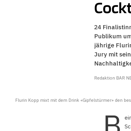
Cockt
24 Finalistin
Publikum um 
jährige Flur
Jury mit sei
Nachhaltigke
Redaktion BAR N
Flurin Kopp mixt mit dem Drink «Gipfelstürmer» den be
B
ei
Sc