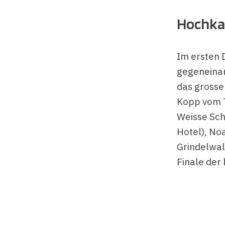
Hochkar
Im ersten 
gegeneinand
das grosse
Kopp vom T
Weisse Sch
Hotel), No
Grindelwal
Finale der