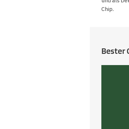
und als De
Chip.
Bester 