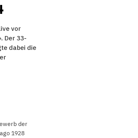
4
live vor
. Der 33-
te dabei die
er
bewerb der
cago 1928