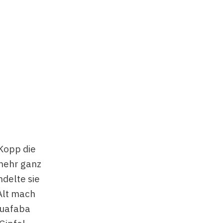
 Kopp die
 mehr ganz
delte sie
Alt mach
quafaba