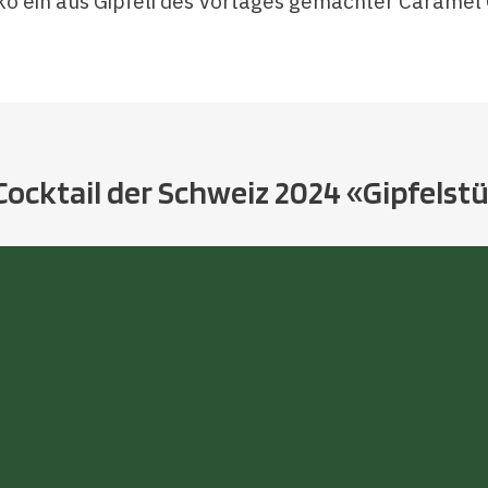
ko ein aus Gipfeli des Vortages gemachter Caramel 
Cocktail der Schweiz 2024 «Gipfelst