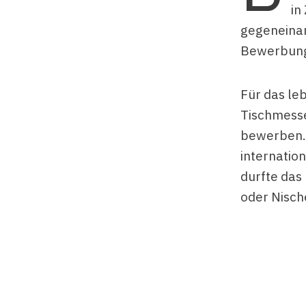
in
gegeneinan
Bewerbunge
Für das le
Tischmesse
bewerben. 
internatio
durfte das
oder Nisch