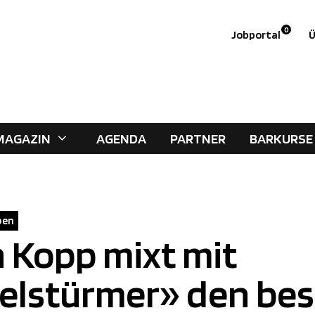
0
Jobportal
Ü
MAGAZIN
AGENDA
PARTNER
BARKURSE
pen
n Kopp mixt mit
elstürmer» den be