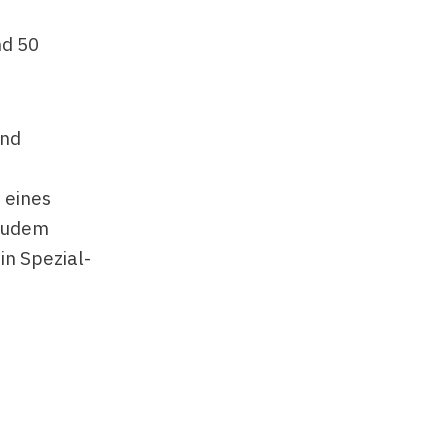
nd 50
und
 eines
 Zudem
in Spezial-