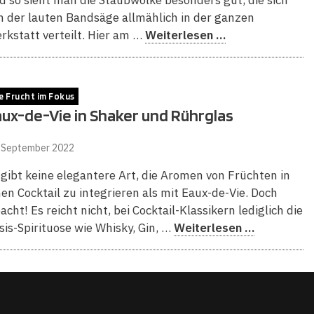
d so sieht man die Staubwolke besonders gut, die sich
n der lauten Bandsäge allmählich in der ganzen
rkstatt verteilt. Hier am …
Weiterlesen …
e Frucht im Fokus
ux-de-Vie in Shaker und Rührglas
. September 2022
 gibt keine elegantere Art, die Aromen von Früchten in
nen Cocktail zu integrieren als mit Eaux-de-Vie. Doch
acht! Es reicht nicht, bei Cocktail-Klassikern lediglich die
sis-Spirituose wie Whisky, Gin, …
Weiterlesen …