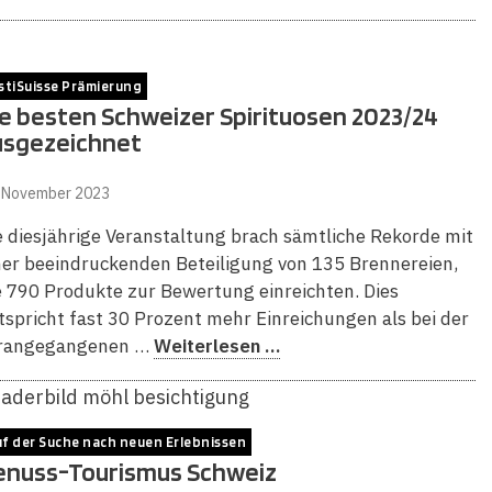
stiSuisse Prämierung
e besten Schweizer Spirituosen 2023/24
usgezeichnet
. November 2023
e diesjährige Veranstaltung brach sämtliche Rekorde mit
ner beeindruckenden Beteiligung von 135 Brennereien,
e 790 Produkte zur Bewertung einreichten. Dies
tspricht fast 30 Prozent mehr Einreichungen als bei der
rangegangenen …
Weiterlesen …
f der Suche nach neuen Erlebnissen
enuss-Tourismus Schweiz