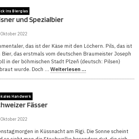
ick ins Bierglas
lsner und Spezialbier
 Oktober 2022
mentaler, das ist der Käse mit den Löchern. Pils, das ist
n Bier, das erstmals vom deutschen Braumeister Joseph
oll in der böhmischen Stadt Plzeň (deutsch: Pilsen)
braut wurde. Doch …
Weiterlesen …
okales Handwerk
chweizer Fässer
 Oktober 2022
enstagmorgen in Küssnacht am Rigi. Die Sonne scheint