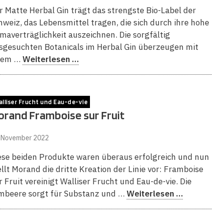
r Matte Herbal Gin trägt das strengste Bio-Label der
hweiz, das Lebensmittel tragen, die sich durch ihre hohe
imaverträglichkeit auszeichnen. Die sorgfältig
sgesuchten Botanicals im Herbal Gin überzeugen mit
rem …
Weiterlesen …
lliser Frucht und Eau-de-vie
orand Framboise sur Fruit
. November 2022
ese beiden Produkte waren überaus erfolgreich und nun
ellt Morand die dritte Kreation der Linie vor: Framboise
r Fruit vereinigt Walliser Frucht und Eau-de-vie. Die
mbeere sorgt für Substanz und …
Weiterlesen …