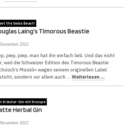
et the Swiss Beast!
uglas Laing’s Timorous Beastie
. Dezember 2022
ep, piep, piep, man hat ihn einfach lieb. Und das nicht
r, weil die Schweizer Edition des Timorous Beastie
chüüch’s Müüsli» wegen seinem originellen Label
sticht, sondern vor allem auch …
Weiterlesen …
r Kräuter-Gin mit Knospe
tte Herbal Gin
. November 2022