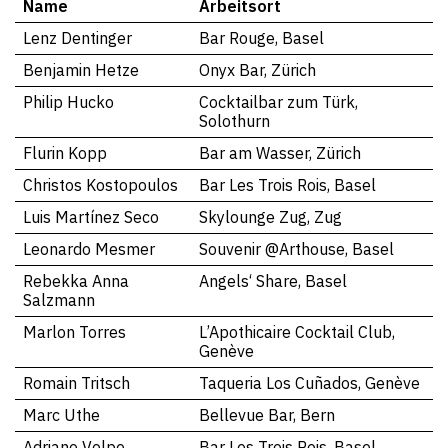
Name
Arbeitsort
Lenz Dentinger
Bar Rouge, Basel
Benjamin Hetze
Onyx Bar, Zürich
Philip Hucko
Cocktailbar zum Türk,
Solothurn
Flurin Kopp
Bar am Wasser, Zürich
Christos Kostopoulos
Bar Les Trois Rois, Basel
Luis Martínez Seco
Skylounge Zug, Zug
Leonardo Mesmer
Souvenir @Arthouse, Basel
Rebekka Anna
Angels‘ Share, Basel
Salzmann
Marlon Torres
L’Apothicaire Cocktail Club,
Genève
Romain Tritsch
Taqueria Los Cuñados, Genève
Marc Uthe
Bellevue Bar, Bern
Adriano Volpe
Bar Les Trois Rois, Basel