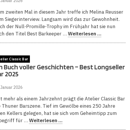
 Januar 2026
m zweiten Mal in diesem Jahr treffe ich Melina Reusser
m Siegerinterview. Langsam wird das zur Gewohnheit.
ch der Null-Promille-Trophy im Frühjahr hat sie nun
ch den Titel Best Barkeeper …
Weiterlesen …
elier Classic Bar
n Buch voller Geschichten – Best Longseller
r 2025
 Januar 2026
it mehr als einem Jahrzehnt prägt die Atelier Classic Bar
e Thuner Barszene. Tief im Gewölbe eines 250 Jahre
ten Kellers gelegen, hat sie sich vom Geheimtipp zum
begriff für …
Weiterlesen …