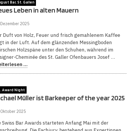
gust Bar, St. Gallen
eues Leben in alten Mauern
. Dezember 2025
r Duft von Holz, Feuer und frisch gemahlenem Kaffee
egt in der Luft. Auf dem glänzenden Messingboden
irschen Holzspäne unter den Schuhen, während im
signer-Cheminée des St. Galler Ofenbauers Josef …
iterlesen …
. Award Night
chael Müller ist Barkeeper of the year 2025
 Oktober 2025
e Swiss Bar Awards starteten Anfang Mai mit der
sschreibung. Die Fachjury, bestehend aus Expertinnen