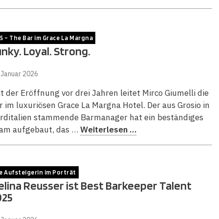
5 – The Bar im Grace La Margna
nky. Loyal. Strong.
 Januar 2026
it der Eröffnung vor drei Jahren leitet Mirco Giumelli die
r im luxuriösen Grace La Margna Hotel. Der aus Grosio in
rditalien stammende Barmanager hat ein beständiges
am aufgebaut, das …
Weiterlesen …
e Aufsteigerin im Porträt
lina Reusser ist Best Barkeeper Talent
025