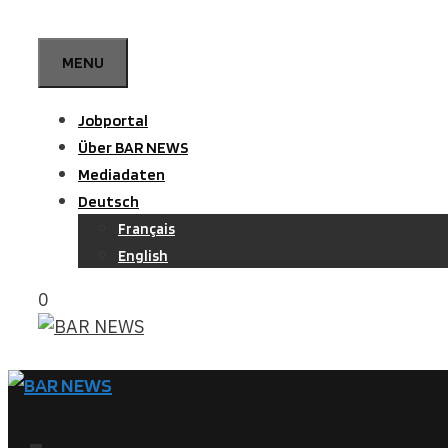
Zum
Inhalt
MENU
springen
Jobportal
Über BAR NEWS
Mediadaten
Deutsch
Français
English
0