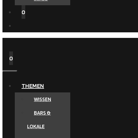
0
0
MENÜ
THEMEN
WISSEN
BARS &
LOKALE