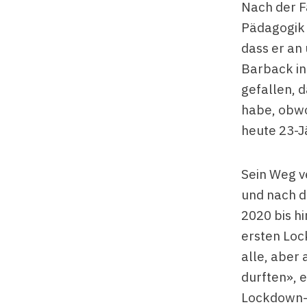
Nach der F
Pädagogik 
dass er an 
Barback in
gefallen, 
habe, obwo
heute 23-J
Sein Weg ve
und nach d
2020 bis h
ersten Loc
alle, aber 
durften», 
Lockdown-