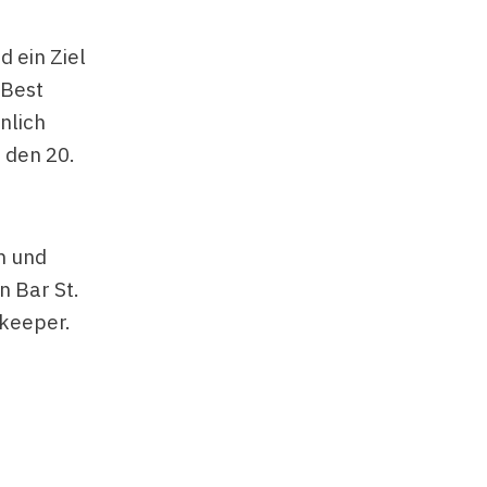
d ein Ziel
 Best
nlich
 den 20.
n und
n Bar St.
rkeeper.