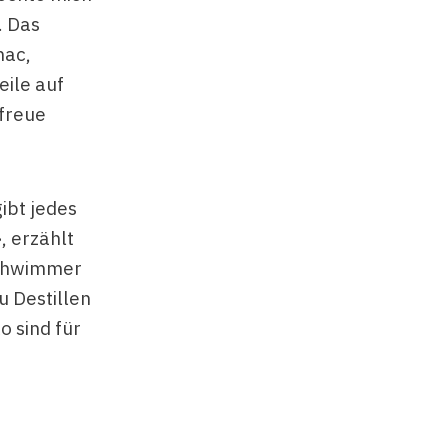
. Das
nac,
eile auf
 freue
ibt jedes
, erzählt
schwimmer
u Destillen
 sind für