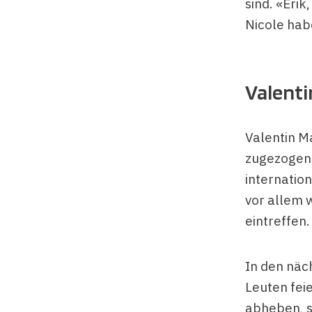
sind. «Erik
Nicole habe
Valenti
Valentin Ma
zugezogen 
internatio
vor allem 
eintreffen.
In den näc
Leuten feie
abheben, s