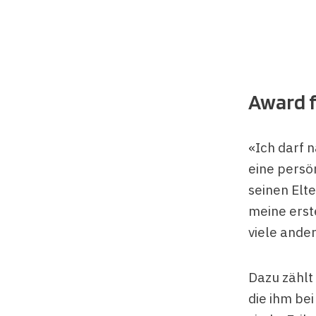
Award f
«Ich darf n
eine persön
seinen Elte
meine erst
viele ande
Dazu zählt 
die ihm be