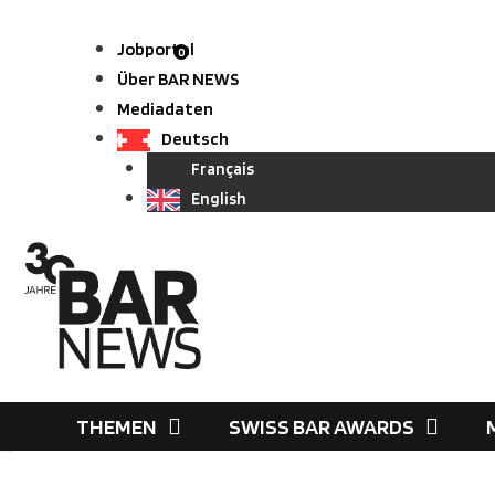
Zum
Inhalt
Jobportal
0
springen
Über BAR NEWS
Mediadaten
Deutsch
Français
English
THEMEN
SWISS BAR AWARDS