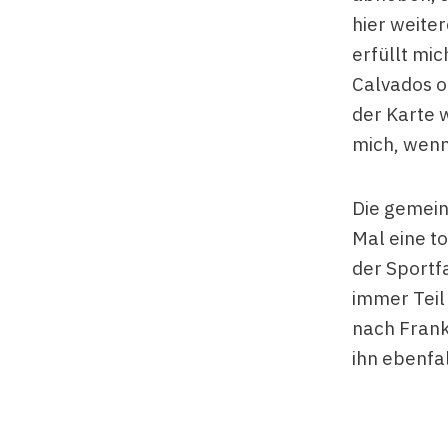
hier weite
erfüllt mic
Calvados od
der Karte w
mich, wenn 
Die gemein
Mal eine to
der Sportf
immer Teil
nach Frank
ihn ebenfa