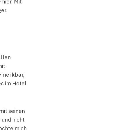
 hier. Mit
ger.
allen
mit
bemerkbar,
c im Hotel
mit seinen
 und nicht
möchte mich