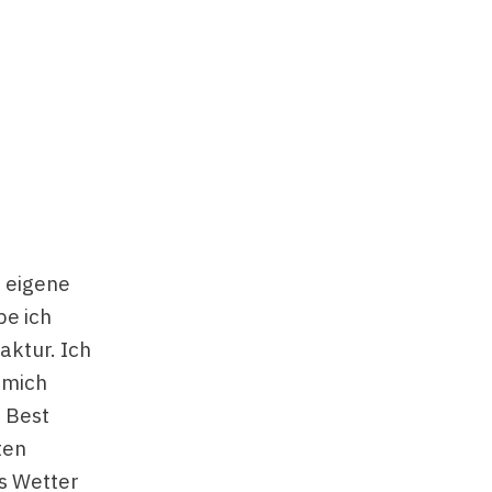
e eigene
be ich
aktur. Ich
 mich
 Best
ten
s Wetter