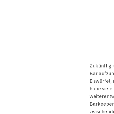
Zukünftig k
Bar aufzum
Eiswürfel, 
habe viele
weiterentw
Barkeeper 
zwischendu