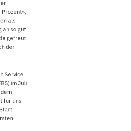
der
0 Prozent»,
ren als
g an so gut
de gefreut
ch der
en Service
BS) im Juli
h dem
t für uns
Start
ersten