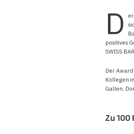
D
er
si
Ba
positives 
SWISS BA
Der Award 
Kollegen im
Gallen. Do
Zu 100 