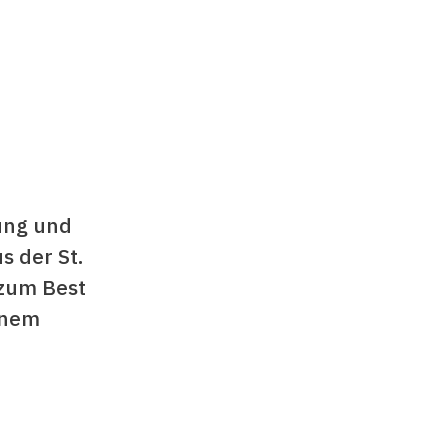
ung und
s der St.
 zum Best
einem