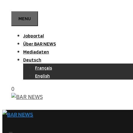
Zum
Inhalt
MENU
springen
Jobportal
Über BAR NEWS
Mediadaten
Deutsch
Français
English
0