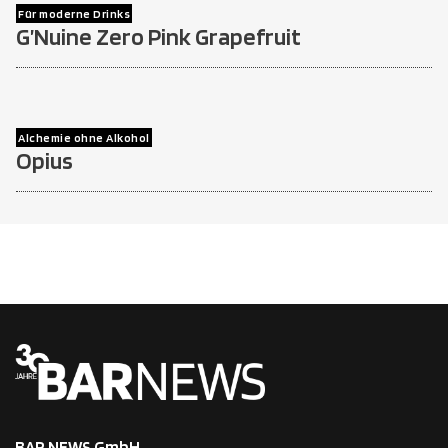
Für moderne Drinks
G’Nuine Zero Pink Grapefruit
Alchemie ohne Alkohol
Opius
BAR NEWS GmbH