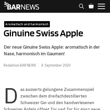
Zum
Inhalt
springen
MENÜ
Aromatisch und harmonisch
Ginuine Swiss Apple
Der neue Ginuine Swiss Apple: aromatisch in der
Nase, harmonisch im Gaumen!
Redaktion BAR NEWS
4. September 2020
D
as äusserts gelungene Zusammenspiel
zwischen dem dreifachdestillierten
Schweizer Gin und den handverlesenen
Schweizer Äpfeln öffnet Tür und Tor für ganz neue