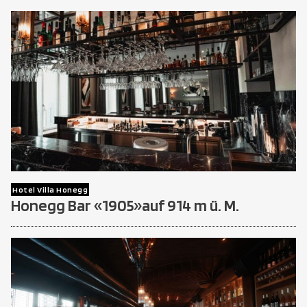
Hotel Villa Honegg
Honegg Bar «1905»auf 914 m ü. M.