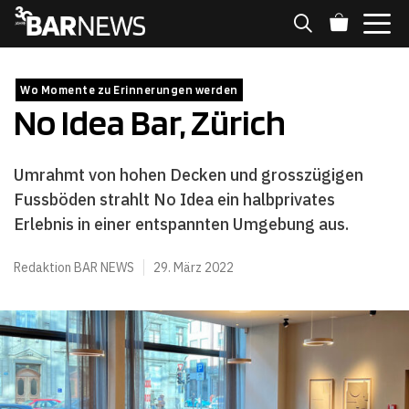
Zum
Inhalt
springen
MENÜ
Wo Momente zu Erinnerungen werden
No Idea Bar, Zürich
Umrahmt von hohen Decken und grosszügigen
Fussböden strahlt No Idea ein halbprivates
Erlebnis in einer entspannten Umgebung aus.
Redaktion BAR NEWS
29. März 2022