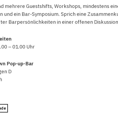
nd mehrere Guestshifts, Workshops, mindestens ein
n und ein Bar-Symposium. Sprich eine Zusammenk
er Barpersönlichkeiten in einer offenen Diskussio
eiten
.00 – 01.00 Uhr
wn Pop-up-Bar
gen D
h
e
ade