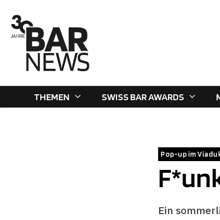
Zum
Inhalt
springen
THEMEN
SWISS BAR AWARDS
Pop-up im Viadu
F*unk
Ein sommerli