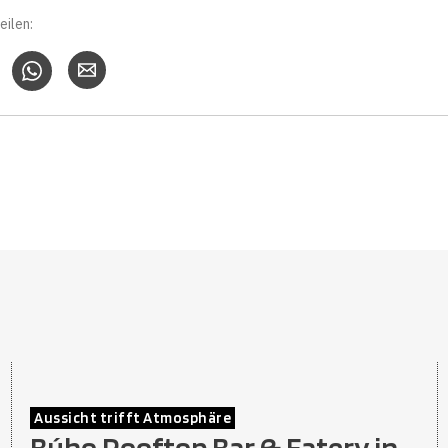
eilen:
Aussicht trifft Atmosphäre
Búho Rooftop Bar & Eatery in