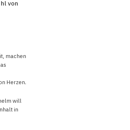
ühl von
it, machen
Das
on Herzen.
helm will
halt in