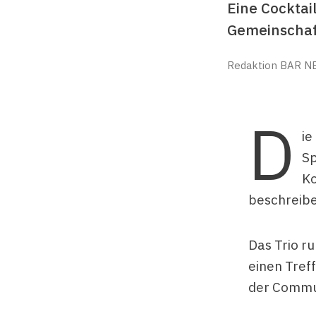
Eine Cocktai
Gemeinschaft
Redaktion BAR N
D
ie
Sp
Ko
beschreibe
Das Trio r
einen Tref
der Commun