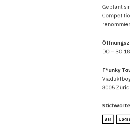
Geplant si
Competitio
renommiert
Öffnungsz
DO – SO 18
F*unky To
Viaduktbo
8005 Züric
Stichwort
Bar
Upgr