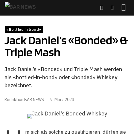
Zum
Inhalt
springen
MENÜ
«Bottled in bond»
Jack Daniel’s «Bonded» &
Triple Mash
Jack Daniel’s «Bonded» und Triple Mash werden
als «bottled-in-bond» oder «bonded» Whiskey
bezeichnet.
Redaktion BAR NEWS
9. März 2023
m sich als solche zu qualifizieren, dürfen sie