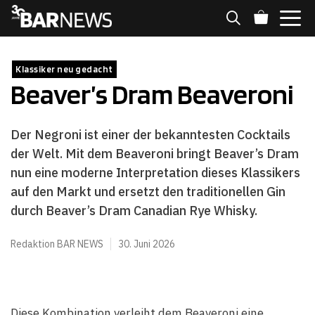
Zum
Inhalt
springen
MENÜ
Klassiker neu gedacht
Beaver’s Dram Beaveroni
Der Negroni ist einer der bekanntesten Cocktails
der Welt. Mit dem Beaveroni bringt Beaver’s Dram
nun eine moderne Interpretation dieses Klassikers
auf den Markt und ersetzt den traditionellen Gin
durch Beaver’s Dram Canadian Rye Whisky.
Redaktion BAR NEWS
30. Juni 2026
Diese Kombination verleiht dem Beaveroni eine