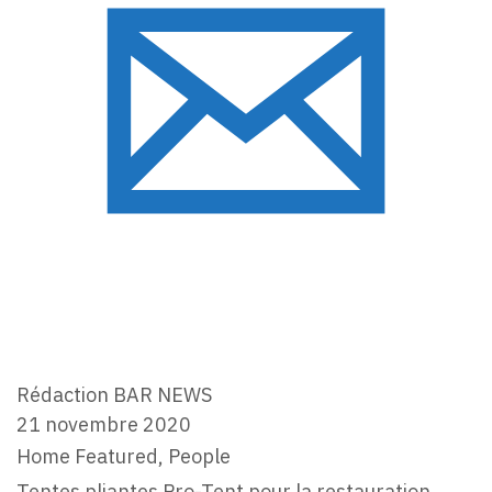
Rédaction BAR NEWS
21 novembre 2020
Categories
Home Featured
,
People
Tentes pliantes Pro-Tent pour la restauration