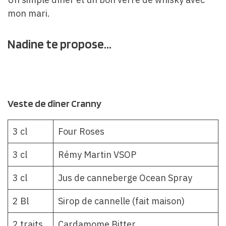
mon mari.
Nadine te propose...
Veste de dîner Cranny
3 cl
Four Roses
3 cl
Rémy Martin VSOP
3 cl
Jus de canneberge Ocean Spray
2 Bl
Sirop de cannelle (fait maison)
2 traits
Cardamome Bitter