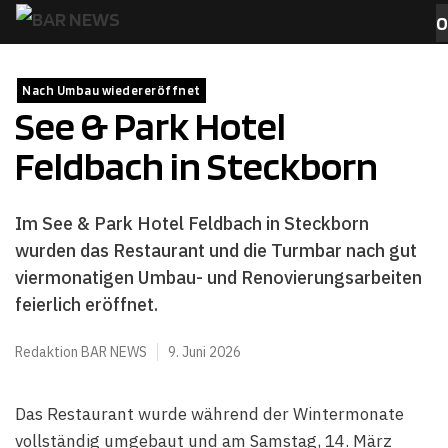
Zum
0
Inhalt
MENÜ
springen
Nach Umbau wiedereröffnet
See & Park Hotel
Feldbach in Steckborn
Im See & Park Hotel Feldbach in Steckborn
wurden das Restaurant und die Turmbar nach gut
viermonatigen Umbau- und Renovierungsarbeiten
feierlich eröffnet.
Redaktion BAR NEWS
9. Juni 2026
Das Restaurant wurde während der Wintermonate
vollständig umgebaut und am Samstag, 14. März