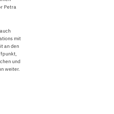
r Petra
 auch
ations mit
t an den
ffpunkt,
schen und
n weiter.