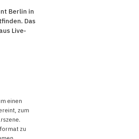
t Berlin in
tfinden. Das
aus Live-
um einen
ereint, zum
arszene.
sformat zu
ommen