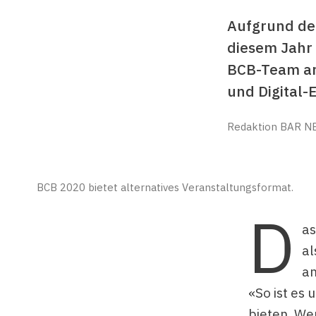
Aufgrund de
diesem Jahr 
BCB-Team arb
und Digital-E
Redaktion BAR N
BCB 2020 bietet alternatives Veranstaltungsformat.
D
as
al
an
«So ist es 
bieten. We