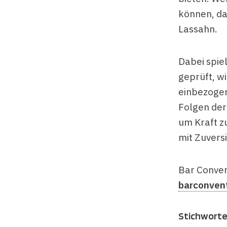
können, da
Lassahn.
Dabei spie
geprüft, w
einbezogen
Folgen der
um Kraft z
mit Zuvers
Bar Conven
barconven
Stichwort