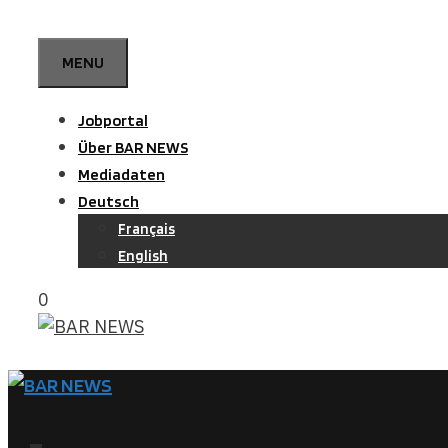
Zum
Inhalt
MENU
springen
Jobportal
Über BAR NEWS
Mediadaten
Deutsch
Français
English
0