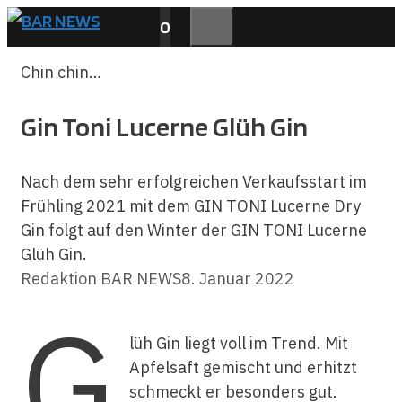
Zum
0
Inhalt
MENÜ
springen
Chin chin…
Gin Toni Lucerne Glüh Gin
Nach dem sehr erfolgreichen Verkaufsstart im
Frühling 2021 mit dem GIN TONI Lucerne Dry
Gin folgt auf den Winter der GIN TONI Lucerne
Glüh Gin.
Redaktion BAR NEWS
8. Januar 2022
G
lüh Gin liegt voll im Trend. Mit
Apfelsaft gemischt und erhitzt
schmeckt er besonders gut.