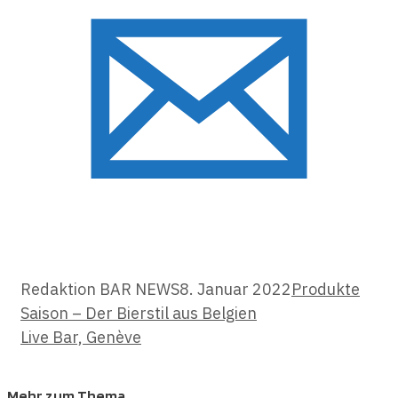
Kategorien
Redaktion BAR NEWS
8. Januar 2022
Produkte
Saison – Der Bierstil aus Belgien
Live Bar, Genève
Mehr zum Thema