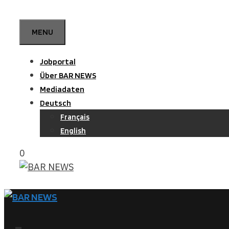
Zum
Inhalt
MENU
springen
Jobportal
Über BAR NEWS
Mediadaten
Deutsch
Français
English
0