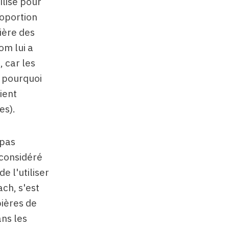
ilisé pour
roportion
bière des
om lui a
 car les
t pourquoi
ient
es).
 pas
 considéré
e l'utiliser
ch, s'est
bières de
ans les