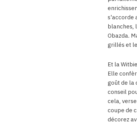
enrichisse
s'accorde 
blanches, 
Obazda. Ma
grillés et 
Et la Witbi
Elle confèr
goût de la 
conseil pou
cela, vers
coupe de c
décorez av