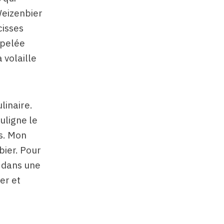
Weizenbier
cisses
ppelée
 volaille
linaire.
uligne le
es. Mon
bier. Pour
 dans une
er et