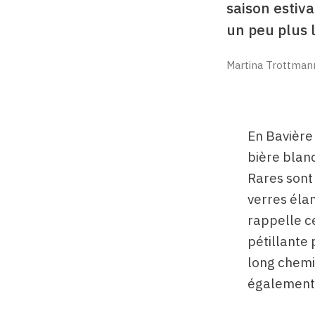
saison estiv
un peu plus l
Martina Trottman
En Bavière
bière blan
Rares sont 
verres éla
rappelle ce
pétillante 
long chemin
également u