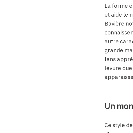
La forme é
et aide le 
Bavière no
connaissen
autre carac
grande maj
fans appréc
levure que 
apparaisse
Un mon
Ce style de