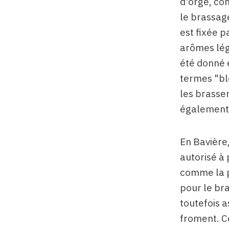
d'orge, co
le brassag
est fixée p
arômes lég
été donné e
termes "blé
les brasser
également 
En Bavière,
autorisé à 
comme la pr
pour le bra
toutefois a
froment. C