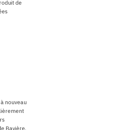
roduit de
sées
 à nouveau
ulièrement
rs
 de Bavière.