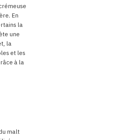
e crémeuse
ière. En
rtains la
ète une
t, la
les et les
grâce à la
 du malt