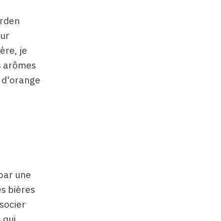
arden
our
ère, je
es arômes
e d'orange
 par une
es bières
ssocier
 qui