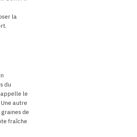
oser la
rt.
En
rs du
 appelle le
. Une autre
s graines de
te fraîche