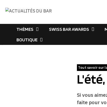
Aller
au
contenu
THÈMES
SWISS BAR AWARDS
BOUTIQUE
Tout savoir sur l
L'été,
Si vous aimez
faite pour vo