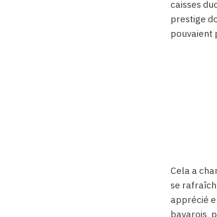
caisses duc
prestige do
pouvaient p
Cela a cha
se rafraîch
apprécié e
bavarois, p