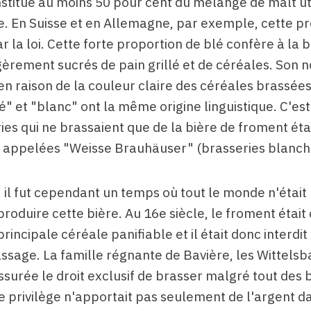
nstitue au moins 50 pour cent du mélange de malt ut
e. En Suisse et en Allemagne, par exemple, cette p
ar la loi. Cette forte proportion de blé confère à la 
èrement sucrés de pain grillé et de céréales. Son n
n raison de la couleur claire des céréales brassées,
" et "blanc" ont la même origine linguistique. C'es
ies qui ne brassaient que de la bière de froment éta
appelées "Weisse Brauhäuser" (brasseries blanch
 il fut cependant un temps où tout le monde n'était
produire cette bière. Au 16e siècle, le froment était
incipale céréale panifiable et il était donc interdit d
ssage. La famille régnante de Bavière, les Wittelsba
ssurée le droit exclusif de brasser malgré tout des 
e privilège n'apportait pas seulement de l'argent d