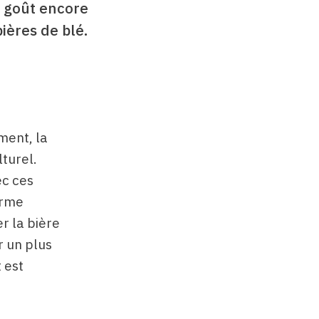
n goût encore
bières de blé.
ment, la
turel.
ec ces
orme
er la bière
r un plus
 est