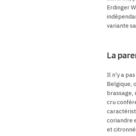
Erdinger W
indépendan
variante s
La pare
Il n'y a pa
Belgique, o
brassage, u
cru confère
caractérist
coriandre 
et citronné