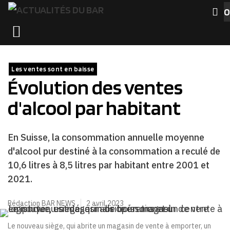
Aller
0
au
MENU
contenu
Les ventes sont en baisse
Évolution des ventes
d'alcool par habitant
En Suisse, la consommation annuelle moyenne
d'alcool pur destiné à la consommation a reculé de
10,6 litres à 8,5 litres par habitant entre 2001 et
2021.
Rédaction BAR NEWS
2 avril 2023
Le nouveau siège, qui abrite un magasin de vente à emporter, un