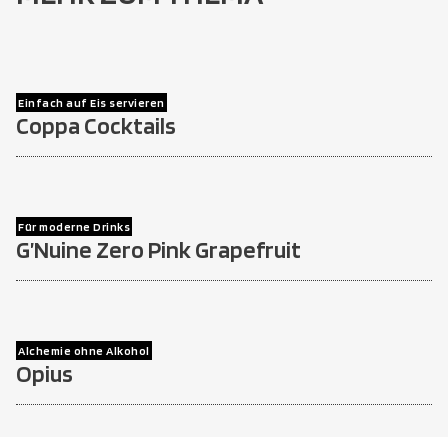
Einfach auf Eis servieren
Coppa Cocktails
Für moderne Drinks
G’Nuine Zero Pink Grapefruit
Alchemie ohne Alkohol
Opius