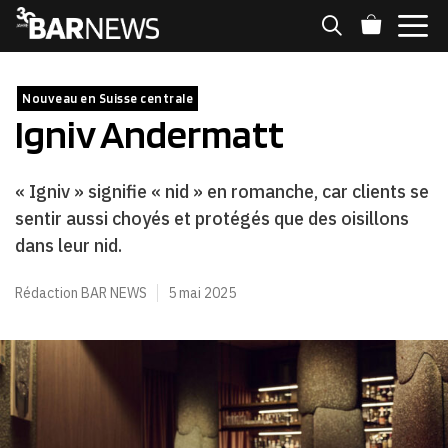
Aller
au
contenu
MENU
Nouveau en Suisse centrale
Igniv Andermatt
« Igniv » signifie « nid » en romanche, car clients se
sentir aussi choyés et protégés que des oisillons
dans leur nid.
Rédaction BAR NEWS
5 mai 2025