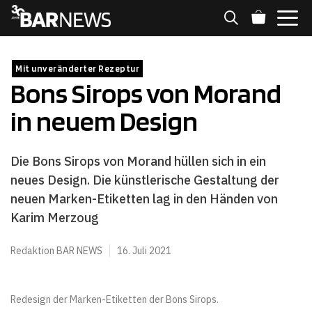
Zum
Inhalt
springen
MENÜ
Mit unveränderter Rezeptur
Bons Sirops von Morand
in neuem Design
Die Bons Sirops von Morand hüllen sich in ein
neues Design. Die künstlerische Gestaltung der
neuen Marken-Etiketten lag in den Händen von
Karim Merzoug
Redaktion BAR NEWS
16. Juli 2021
Redesign der Marken-Etiketten der Bons Sirops.