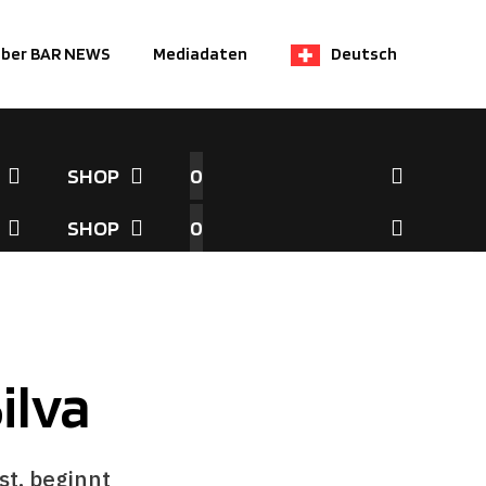
ber BAR NEWS
Mediadaten
Deutsch
SHOP
0
SHOP
0
ilva
st, beginnt