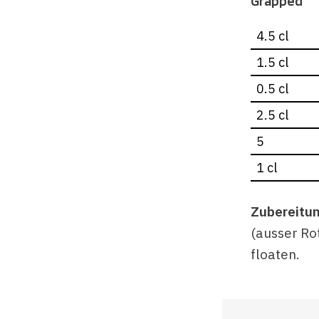
Grapped
4.5 cl
1.5 cl
0.5 cl
2.5 cl
5
1 cl
Zubereitu
(ausser Ro
floaten.