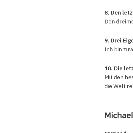
8. Den let
Den dreimo
9. Drei Ei
Ich bin zuv
10. Die le
Mit den be
die Welt r
Michael