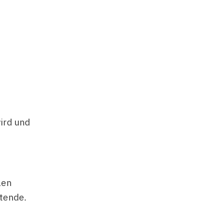
ird und
len
itende.