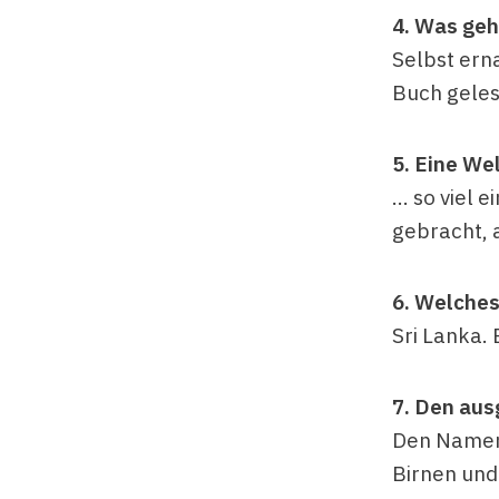
4. Was geh
Selbst erna
Buch geles
5. Eine We
… so viel 
gebracht, 
6. Welches
Sri Lanka. 
7. Den aus
Den Namen w
Birnen und 