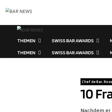
Zum
Inhalt
springen
THEMEN
SWISS BAR AWARDS
THEMEN
SWISS BAR AWARDS
Chef de Bar, Ross
10 Fr
Nachdem er g