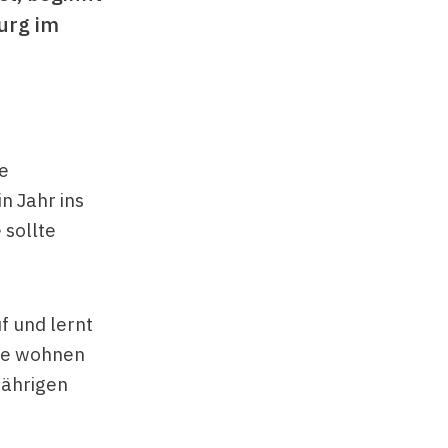
urg im
e
n Jahr ins
 sollte
f und lernt
ute wohnen
jährigen